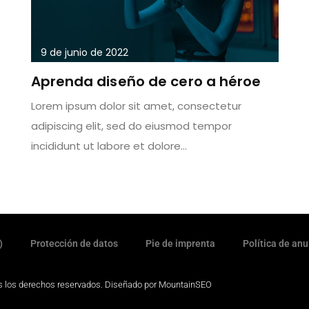
9 de junio de 2022
Aprenda diseño de cero a héroe
Lorem ipsum dolor sit amet, consectetur
adipiscing elit, sed do eiusmod tempor
incididunt ut labore et dolore...
)
Protección de datos
Pie de imprenta
Política de anu
 los derechos reservados. Diseñado por
MountainSEO