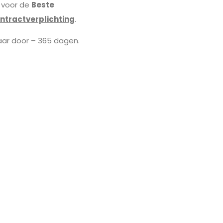
 voor de
Beste
ntractverplichting
.
jaar door – 365 dagen.