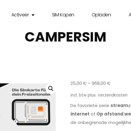
Activeer
SIM Kopen
Opladen
CAMPERSIM
25,00
€
–
968,00
€
incl. btw
plus.
Verzendkosten
De favoriete serie
stream
z
internet
of
Op afstand we
de onbegrensde mogelijkhed