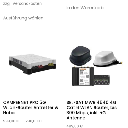
zzgl.
Versandkosten
In den Warenkorb
Ausführung wählen
CAMPERNET PRO 5G
SELFSAT MWR 4540 4G
WLan-Router Antretter &
Cat 6 WLAN Router, bis
Huber
300 Mbps, inkl. 5G
Antenne
999,00
€
–
1.298,00
€
499,00
€