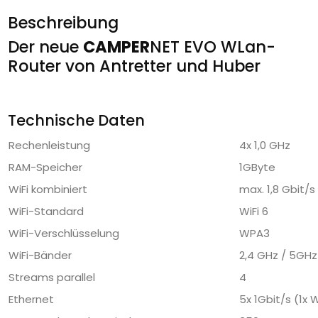
Beschreibung
Der neue
CAMPER
NET EVO WLan-
Router von Antretter und Huber
Technische Daten
Rechenleistung
4x 1,0 GHz
RAM-Speicher
1GByte
WiFi kombiniert
max. 1,8 Gbit/s
WiFi-Standard
WiFi 6
WiFi-Verschlüsselung
WPA3
WiFi-Bänder
2,4 GHz / 5GHz
Streams parallel
4
Ethernet
5x 1Gbit/s (1x 