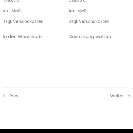
799,00
€
239,00
€
inkl. MwSt.
inkl. MwSt.
zzgl.
Versandkosten
zzgl.
Versandkosten
In den Warenkorb
Ausführung wählen
Prev
Weiter