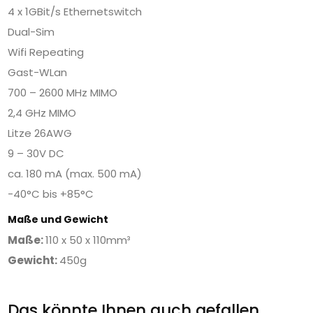
4 x 1GBit/s Ethernetswitch
Dual-Sim
Wifi Repeating
Gast-WLan
700 – 2600 MHz MIMO
2,4 GHz MIMO
Litze 26AWG
9 – 30V DC
ca. 180 mA (max. 500 mA)
-40°C bis +85°C
Maße und Gewicht
Maße:
110 x 50 x 110mm³
Gewicht:
450g
Das könnte Ihnen auch gefallen …