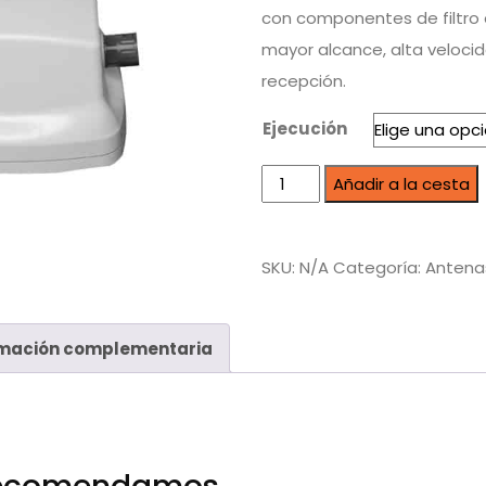
con componentes de filtro e
mayor alcance, alta velocid
recepción.
Ejecución
Añadir a la cesta
SKU:
N/A
Categoría:
Antena
rmación complementaria