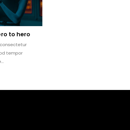
ro to hero
 consectetur
smod tempor
e…