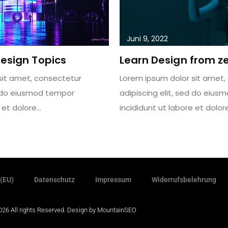
Juni 9, 2022
esign Topics
Learn Design from ze
sit amet, consectetur
Lorem ipsum dolor sit amet,
d do eiusmod tempor
adipiscing elit, sed do eiu
e et dolore…
incididunt ut labore et dolor
 (EU)
Datenschutz
Impressum
Widerrufsbelehrung
26 All rights Reserved. Design by
MountainSEO