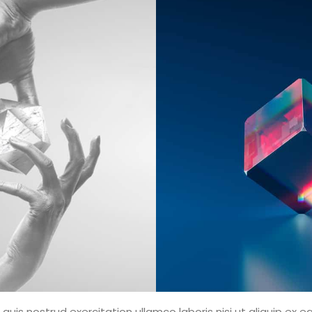
quis nostrud exercitation ullamco laboris nisi ut aliquip e