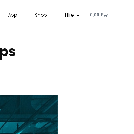
App
Shop
Hilfe
0,00
€
ps