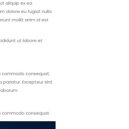
ut aliquip ex ea
um dolore eu fugiat nulla
erunt mollit anim id est
ididunt ut labore et
x ea commodo consequat.
a pariatur. Excepteur sint
 laborum.
x ea commodo consequat.