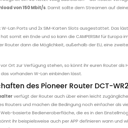
load von 150 Mbit/s
. Damit sollte dem Streamen auf deine
2x W-Lan Ports und 2x SIM-Karten Slots ausgestattet. Das lä
 hat somit ein Ende und so kann die
CAMPERSIM
für Europa im
er Router dann die Möglichkeit, außerhalb der EU, eine zweit
 vor Ort zur Verfügung stehen, so könnt ihr euren Router al
n das vorhanden W-Lan einbinden lässt.
chaften des Pioneer Router DCT-WR
halter
verfügt der Router auch über einen leicht zugänglich
des Routers und machen die Bedingung noch einfacher als vi
ie Web-basierte Bedieneroberfläche, die es in den Einstellmö
 könnt ihr beispielsweise auch per APP definieren wann und w