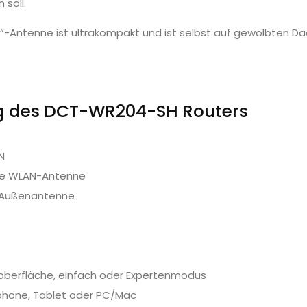
 soll.
ch“-Antenne ist ultrakompakt und ist selbst auf gewölbten Dä
ng des DCT-WR204-SH Routers
N
rte WLAN-Antenne
r Außenantenne
berfläche, einfach oder Expertenmodus
phone, Tablet oder PC/Mac