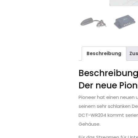
Beschreibung
Zus
Beschreibun
Der neue Pio
Pioneer hat einen neuen 
seinem sehr schlanken Des
DCT-WR204 kommt serienmä
Gehäuse.
Für das Streamen für Unte