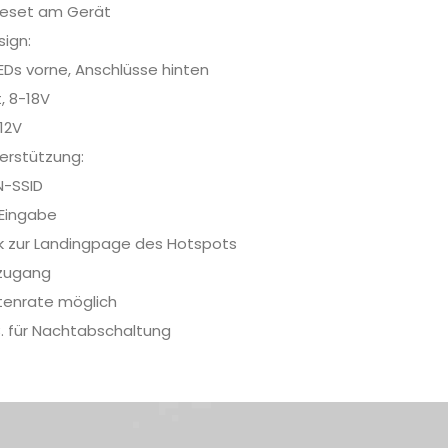
 Reset am Gerät
sign:
EDs vorne, Anschlüsse hinten
, 8-18V
12V
erstützung:
-SSID
-Eingabe
k zur Landingpage des Hotspots
tzugang
atenrate möglich
B. für Nachtabschaltung