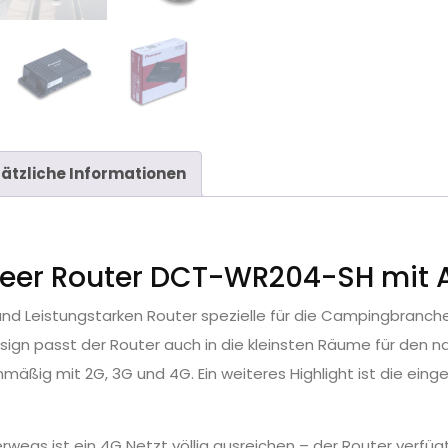
ätzliche Informationen
g
neer Router DCT-WR204-SH mit 
und Leistungstarken Router spezielle für die Campingbranch
ign passt der Router auch in die kleinsten Räume für den na
ßig mit 2G, 3G und 4G. Ein weiteres Highlight ist die ein
rwegs ist ein 4G Netzt völlig ausreichen – der Router verfüg