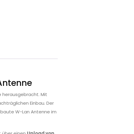
Antenne
e herausgebracht. Mit
chträglichen Einbau. Der
gebaute W-Lan Antenne im
t über einen
Upload von