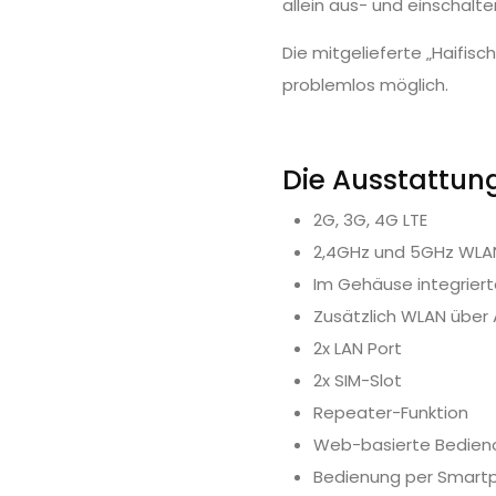
allein aus- und einschalten
Die mitgelieferte „Haifis
problemlos möglich.
Die Ausstattu
2G, 3G, 4G LTE
2,4GHz und 5GHz WLA
Im Gehäuse integrie
Zusätzlich WLAN übe
2x LAN Port
2x SIM-Slot
Repeater-Funktion
Web-basierte Bedieno
Bedienung per Smart