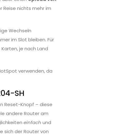
r Reise nichts mehr im
stige Wechseln
mer im Slot bleiben. Für
e Karten, je nach Land
s HotSpot verwenden, da
204-SH
en Reset-Knopf – diese
ele andere Router am
glichkeiten
einfach
und
ie sich der Router von