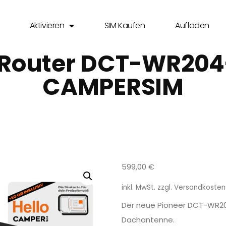
Aktivieren
SIM Kaufen
Aufladen
 Router DCT-WR204-
CAMPERSIM
599,00
€
inkl. MwSt.
zzgl.
Versandkosten
Der neue Pioneer DCT-WR204
Dachantenne.