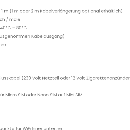
e 1 m (1 m oder 2 m Kabelverlängerung optional erhältlich)
ch / male
-40°C – 80°C
 (ausgenommen Kabelausgang)
 mm
usskabel (230 Volt Netzteil oder 12 Volt Zigarettenanzünderk
r Micro SIM oder Nano SIM auf Mini SIM
punkte für WiFi Innenantenne