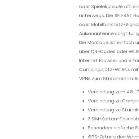
oder Spielekonsole oft e
unterwegs. Die SELFSAT R
oder Mobilfunknetz-Signal
Außenantenne sorgt für g
Die Montage ist einfach u
über QR-Codes oder WLAN-
Internet Browser und erfo
Campingplatz-WLANs mit A
VPNs zum Streamen im Ausl
Verbindung zum 4G LTE
Verbindung zu Campin
Verbindung zu Starlink
2 SIM-Karten-Einschü
Besonders einfache E
GPS-Ortung des Woh