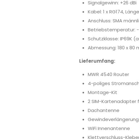
Signalgewinn: +26 dBi
Kabel: 1 x RG174, Läng
Anschluss: SMA männli
Betriebstemperatur: 
Schutzklasse: IP69K
Abmessung: 180 x 80
Lieferumfang:
MWR 4540 Router
4-poliges Stromanschl
Montage-Kit
2 SIM-Kartenadapter fü
Dachantenne
Gewindeverlängerung
WiFi Innenantenne
Klettverschluss-Klebe