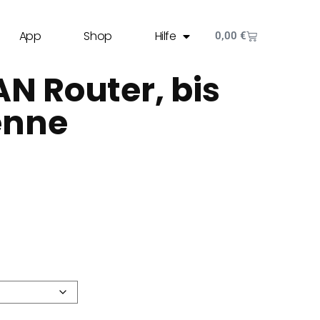
App
Shop
Hilfe
0,00
€
N Router, bis
enne