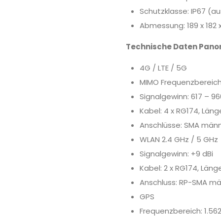
Schutzklasse: IP67 
Abmessung: 189 x 182
Technische Daten Pan
4G / LTE / 5G
MIMO Frequenzbereich:
Signalgewinn: 617 – 96
Kabel: 4 x RG174, Läng
Anschlüsse: SMA männ
WLAN 2.4 GHz / 5 GHz
Signalgewinn: +9 dBi
Kabel: 2 x RG174, Läng
Anschluss: RP-SMA mä
GPS
Frequenzbereich: 1.562