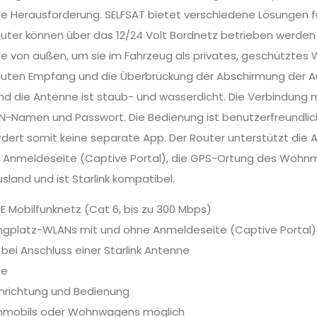
ine Herausforderung. SELFSAT bietet verschiedene Lösungen
outer können über das 12/24 Volt Bordnetz betrieben werd
e von außen, um sie im Fahrzeug als privates, geschütztes 
uten Empfang und die Überbrückung der Abschirmung der A
nd die Antenne ist staub- und wasserdicht. Die Verbindung 
Namen und Passwort. Die Bedienung ist benutzerfreundlich
rdert somit keine separate App. Der Router unterstützt die
nmeldeseite (Captive Portal), die GPS-Ortung des Wohnmobi
and und ist Starlink kompatibel.
 Mobilfunknetz (Cat 6, bis zu 300 Mbps)
gplatz-WLANs mit und ohne Anmeldeseite (Captive Portal)
 bei Anschluss einer Starlink Antenne
be
inrichtung und Bedienung
nmobils oder Wohnwagens möglich