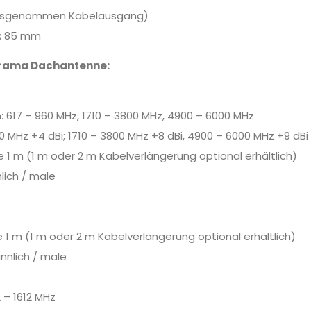
(ausgenommen Kabelausgang)
 x 85 mm
orama Dachantenne:
 617 – 960 MHz, 1710 – 3800 MHz, 4900 – 6000 MHz
0 MHz +4 dBi; 1710 – 3800 MHz +8 dBi, 4900 – 6000 MHz +9 dBi
e 1 m (1 m oder 2 m Kabelverlängerung optional erhältlich)
lich / male
e 1 m (1 m oder 2 m Kabelverlängerung optional erhältlich)
nnlich / male
 – 1612 MHz