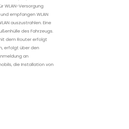
 für WLAN-Versorgung
en und empfangen WLAN
WLAN auszustrahlen. Eine
ußenhülle des Fahrzeugs.
mit dem Router erfolgt
, erfolgt über den
 Anmeldung an
ls, die Installation von