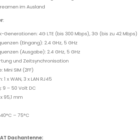
Streamen im Ausland
er
:
k-Generationen: 4G LTE (bis 300 Mbps), 3G (bis zu 42 Mbps)
quenzen (Eingang): 2.4 GHz, 5 GHz
quenzen (Ausgabe): 2.4 GHz, 5 GHz
rtung und Zeitsynchronisation
 Mini SIM (2FF)
n: 1 x WAN, 3 x LAN RJ45
 9 – 50 Volt DC
 x 95,1 mm
-40°C – 75°C
SAT Dachantenne: